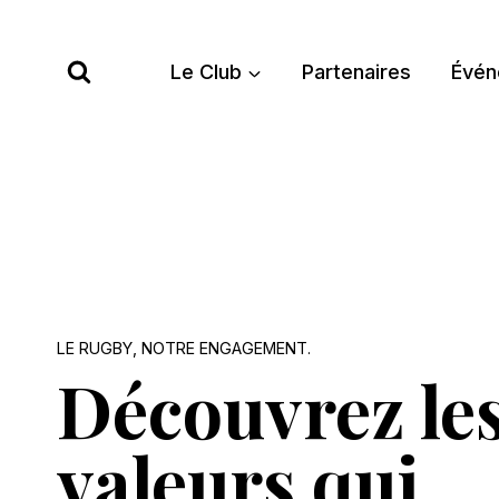
Aller
au
Le Club
Partenaires
Évén
contenu
LE RUGBY, NOTRE ENGAGEMENT.
Découvrez le
valeurs qui