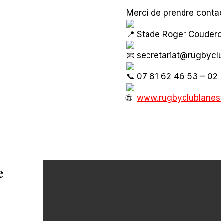
Merci de prendre contac
Stade Roger Couderc 
secretariat@rugbyclu
07 81 62 46 53 – 02 
www.rugbyclublanest
e