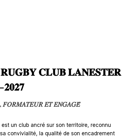
 𝐑𝐔𝐆𝐁𝐘 𝐂𝐋𝐔𝐁 𝐋𝐀𝐍𝐄𝐒𝐓𝐄𝐑
-𝟐𝟎𝟐𝟕
, 𝐹𝑂𝑅𝑀𝐴𝑇𝐸𝑈𝑅 𝐸𝑇 𝐸𝑁𝐺𝐴𝐺𝐸́
est un club ancré sur son territoire, reconnu
, sa convivialité, la qualité de son encadrement