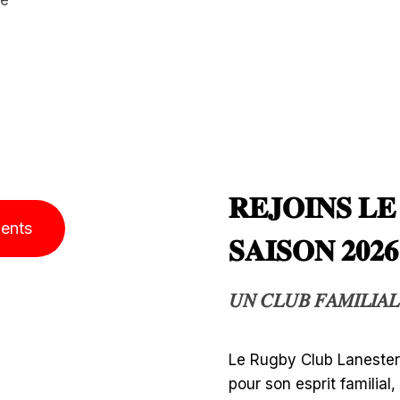
re
𝐑𝐄𝐉𝐎𝐈𝐍𝐒 𝐋
ments
𝐒𝐀𝐈𝐒𝐎𝐍 𝟐𝟎𝟐𝟔
𝑈𝑁 𝐶𝐿𝑈𝐵 𝐹𝐴𝑀𝐼𝐿𝐼𝐴
Le Rugby Club Lanester 
pour son esprit familial