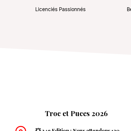
Licenciés Passionnés
B
Troc et Puces 2026
💥 24e Edition
: Nous attendons 130